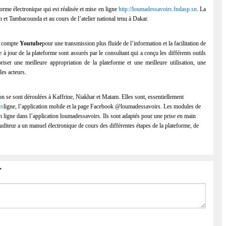
orme électronique qui est réalisée et mise en ligne
http://loumadessavoirs.fndasp.sn
. La
 et Tambacounda et au cours de l’atelier national tenu à Dakar.
n compte
Youtube
pour une transmission plus fluide de l’information et la facilitation de
à jour de la plateforme sont assurés par le consultant qui a conçu les différents outils
ser une meilleure appropriation de la plateforme et une meilleure utilisation, une
les acteurs.
on se sont déroulées à Kaffrine, Niakhar et Matam. Elles sont, essentiellement
en
ligne, l’application mobile et la page Facebook @loumadessavoirs. Les modules de
en ligne dans l’application loumadessavoirs. Ils sont adaptés pour une prise en main
uditeur a un manuel électronique de cours des différentes étapes de la plateforme, de
r